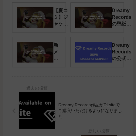
【夏コ
Dreamy
ミ】ジ
Records
ャケッ
の壁紙配
トを公
布
開しま
し
新
Dreamy
た！！
メ
Records
ン
の公式
バ
Discord
ー
サーバー
加
ができま
入
した
の
お
Dreamy Records作品がDLsiteで
知
ご購入いただけるようになりまし
ら
た
せ