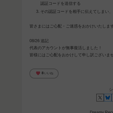
認証コードを送信する
その認証コードを相手に伝えてしまい
皆さまにはご心配・ご迷惑をおかけいたしま
08/26 追記
代表のアカウントが無事復活しました！
皆様にはご心配をおかけして申し訳ございま
favorite
8
いいね
シ
Dreamy R