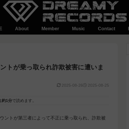
E
About
Member
Music
Contact
ウントが乗っ取られ詐欺被害に遭いま
2025-08-26
2025-08-25
は
約1分
で読めます。
）アカウントが第三者によって不正に乗っ取られ、詐欺被