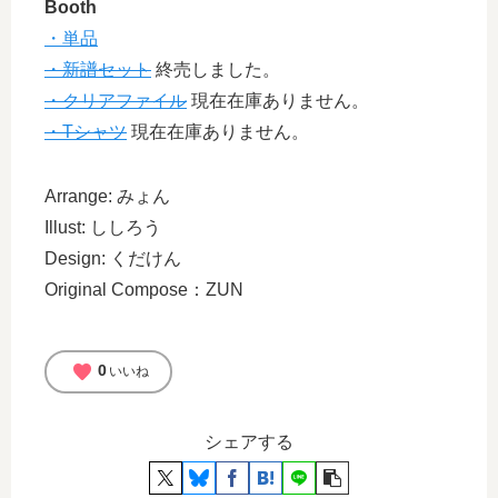
Booth
・単品
・新譜セット
終売しました。
・クリアファイル
現在在庫ありません。
・Tシャツ
現在在庫ありません。
Arrange: みょん
Illust: ししろう
Design: くだけん
Original Compose：ZUN
favorite
0
いいね
シェアする