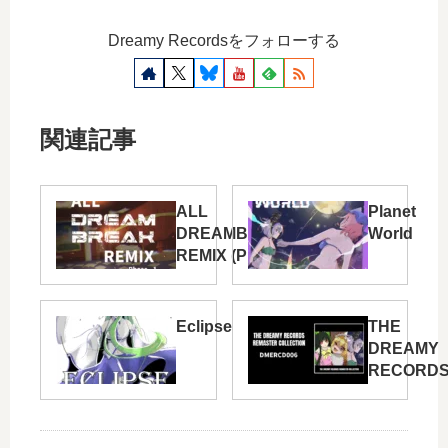
Dreamy Recordsをフォローする
関連記事
ALL
Planet
DREAMBREAK
World
REMIX (Phase.
1)
Eclipse
THE
DREAMY
RECORD
REMASTE
COLLECT